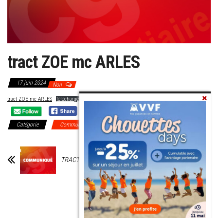
tract ZOE mc ARLES
17 juin 2024
Non
tract-ZOE-mc-ARLES
Télécharger
Catégorie
Communiqués Régionaux
DI Marseille
TRACT UHSA
Déclaration
Liminaire CGT
Pénitentiaire – CSA
du 18 juin