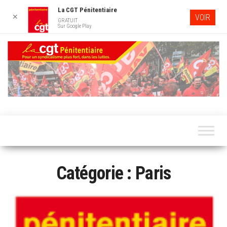
La CGT Pénitentiaire
✕
VOIR
GRATUIT
Sur Google Play
Skip
to
the
content
LA CG
Pour un
syndicalisme
PÉNITENTI
plus fort,
dans les
luttes…
Catégorie :
Paris