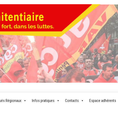
LA CG
Pour un
syndicalisme
PÉNITENTI
plus fort,
és Régionaux
Infos pratiques
Contacts
Espace adhérents
dans les
luttes…