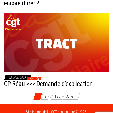
encore durer ?
22 juillet 2026
Non
CP Réau >>> Demande d’explication
Pagination
1
2
…
126
Suivant
des
Site internet de La CGT pénitentiaire © 2026