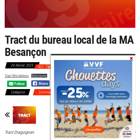
Tract du bureau local de la MA
Besançon
24 février 2025
Non
Tract félicitations
Télécharger
Catégorie
Communiqués Régionaux
DI Dijon
Tract Draguignan
Tract MA Auxerre