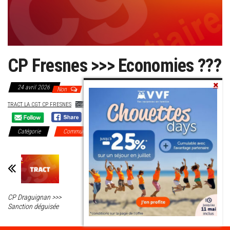
CP Fresnes >>> Economies ???
24 avril 2026
Non
TRACT LA CGT CP FRESNES
Télécharger
Catégorie
Communiqués Régionaux
DI Paris
CP Draguignan >>>
Mobilisation du 27
Sanction déguisée
avril 2026