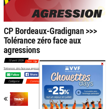
CP Bordeaux-Gradignan >>>
Tolérance zéro face aux
agressions
13 avril 2026
Non
Tolérances zéro face aux agressions
Télécharger
Catégorie
Communiqués Régionaux
DI Bordeaux