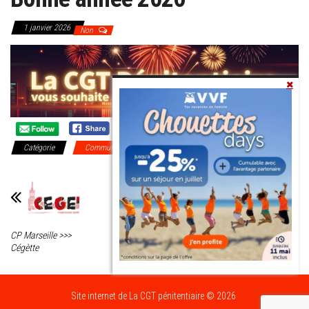
1 janvier 2026
Non
Catégorie
Communiqués Nationaux
CP Marseille >>>
CP Orléans-Saran
Cégètte
>>> Voeux creux
Site internet de La CGT pénitentiaire © 2026