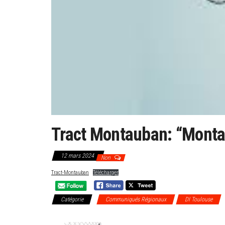
Tract Montauban: “Monta
12 mars 2024
Non
Tract-Montauban
Télécharger
Catégorie
Communiqués Régionaux
DI Toulouse