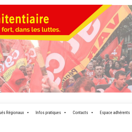
LA CG
Pour un
syndicalisme
PÉNITENTI
plus fort,
és Régionaux
Infos pratiques
Contacts
Espace adhérents
dans les
luttes…