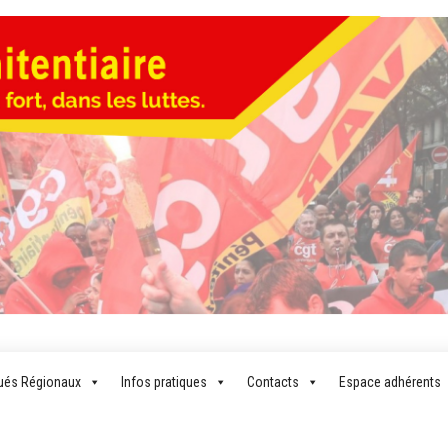
LA CG
Pour un
syndicalisme
PÉNITENTI
plus fort,
és Régionaux
Infos pratiques
Contacts
Espace adhérents
dans les
luttes…