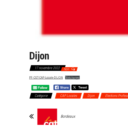
Dijon
17 novembre 2022
Non
PF-CGT-CAP-Locale-DIJON
Télécharger
Catégorie
CAP Locales
Dijon
Elections Profes
Bordeaux