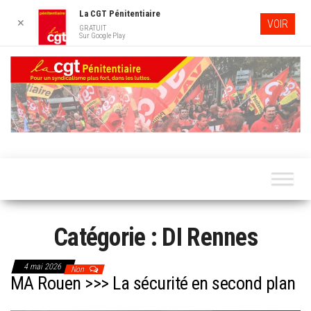
La CGT Pénitentiaire
✕
VOIR
GRATUIT
Sur Google Play
Skip
to
the
content
LA CG
Pour un
syndicalisme
PÉNITENTI
plus fort,
dans les
luttes…
Catégorie :
DI Rennes
4 mai 2026
Non
MA Rouen >>> La sécurité en second plan