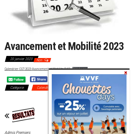
Avancement et Mobilité 2023
20 janvier 2023
Non
Calendrier-CGT-2023-Avancement-et-Mobilite-DAP
Télécharger
Catégorie
Calendrier Mobilités/Campagnes
Communiqués
Nationaux
Admis Premiers
Boycott des