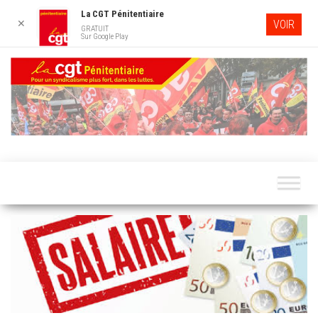
La CGT Pénitentiaire
✕
VOIR
GRATUIT
Sur Google Play
Skip
to
the
content
LA CG
Pour un
syndicalisme
PÉNITENTI
plus fort,
dans les
luttes…