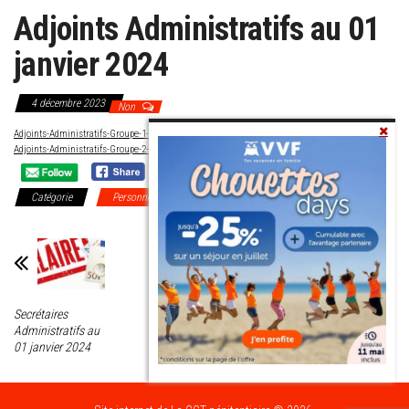
Adjoints Administratifs au 01
janvier 2024
4 décembre 2023
Non
Adjoints-Administratifs-Groupe-1-au-01-janvier-2024
Télécharger
Adjoints-Administratifs-Groupe-2-au-01-janvier-2024
Télécharger
Catégorie
Personnel Administratif
Secrétaires
Directeurs
Administratifs au
Techniques au 01
01 janvier 2024
janvier 2024